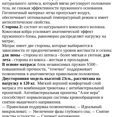
натурального латекса, который мягко регулирует положение
тела, не снижая эффективности пружинного основания.
Гигиеничный материал легко пропускает воздух,
обеспечивает оптимальный температурный режим и имеет
антисептические свойства.
Сторона 2:
состоит из натурального кокосового волокна.
Кокосовая койра усиливает анатомический эффект
пружинного блока, равномерно распределяет нагрузку на
матрас.
Матрас имеет две стороны, которые выбираются в
зависимости от предпочитаемого уровня жесткости и сезона:
для зимы
- сторона из латекса - более мягкая и уютная;
для
лета
- сторона из кокоса - жесткая и прохладная.
В основе матраса:
блок независимых пружин S500 -
повышенной прочности, "точечно" поддерживает
позвоночник в анатомически правильном положении.
Двусторонняя модель высотой 23см., рассчитана на
нагрузку в 120 кг.
Мягкий верхний комфортный слой
матраса это комбинация трикотажа с антибактериальной
пропиткой. Антибактериальная пропитка "Алое вера"
способствует нормализации системы кровообращения и
снятию мышечного напряжения.
Правильная поддержка позвоночника;
Идеальный
—
—
микроклимат;
Увеличение фазы глубокого сна;
Снятие
—
—
чувства усталости;
Снимает напряжение
—