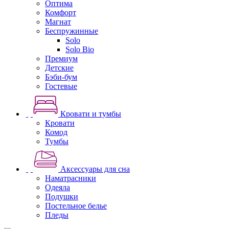
Оптима
Комфорт
Магнат
Беспружинные
Solo
Solo Bio
Премиум
Детские
Бэби-бум
Гостевые
Кровати и тумбы
Кровати
Комод
Тумбы
Аксессуары для сна
Наматрасники
Одеяла
Подушки
Постельное белье
Пледы