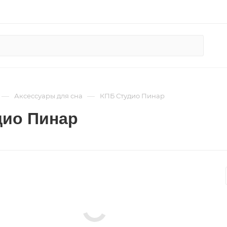
—
—
Аксессуары для сна
КПБ Студио Пинар
дио Пинар