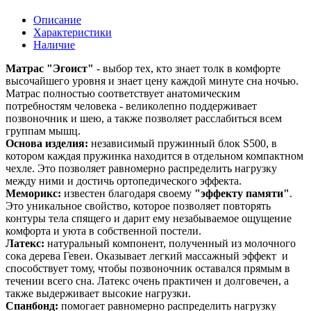
Описание
Характеристики
Наличие
Матрас "Эгоист"
- выбор тех, кто знает толк в комфорте
высочайшего уровня и знает цену каждой минуте сна ночью.
Матрас полностью соответствует анатомическим
потребностям человека - великолепно поддерживает
позвоночник и шею, а также позволяет расслабиться всем
группам мышц.
Основа изделия:
независимый пружинный блок S500, в
котором каждая пружинка находится в отдельном компактном
чехле. Это позволяет равномерно распределить нагрузку
между ними и достичь ортопедического эффекта.
Меморикс:
известен благодаря своему
"эффекту памяти"
.
Это уникальное свойство, которое позволяет повторять
контуры тела спящего и дарит ему незабываемое ощущение
комфорта и уюта в собственной постели.
Латекс:
натуральный компонент, полученный из молочного
сока дерева Гевеи. Оказывает легкий массажный эффект и
способствует тому, чтобы позвоночник оставался прямым в
течении всего сна. Латекс очень практичен и долговечен, а
также выдерживает высокие нагрузки.
Спанбонд:
помогает равномерно распределить нагрузку