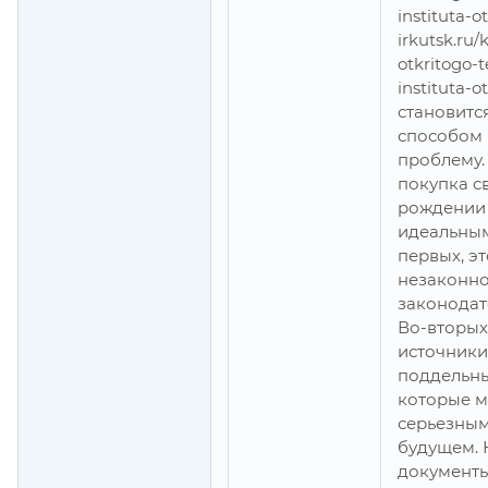
instituta-ot
irkutsk.ru/
otkritogo-
instituta-o
становитс
способом 
проблему.
покупка с
рождении 
идеальным
первых, э
незаконно
законодат
Во-вторых
источники
поддельны
которые м
серьезным
будущем. 
документы