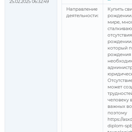
25.02.2025 06:32:49
Направление
Купить св
деятельности:
рождении.
мире, мно
сталкиваю
отсутствия
рождении.
который п
рождения 
необходи
администр
юридическ
Отсутстви
может соз
трудносте
человеку 
важных во
поэтому
https://as
diplom-sp