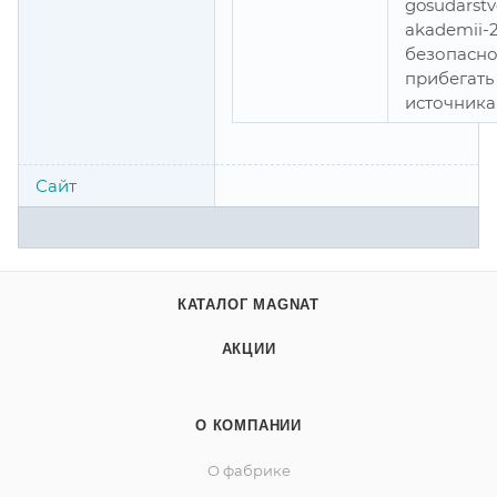
gosudarstv
akademii-2
безопасно
прибегать
источника
Сайт
КАТАЛОГ MAGNAT
АКЦИИ
О КОМПАНИИ
О фабрике