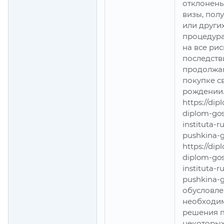
отклонен
визы, пол
или други
процедура
на все ри
последств
продолжаю
покупке с
рождении.
https://di
diplom-go
instituta-
pushkina-g
https://di
diplom-go
instituta-
pushkina-g
обусловле
необходи
решения п
некоторых