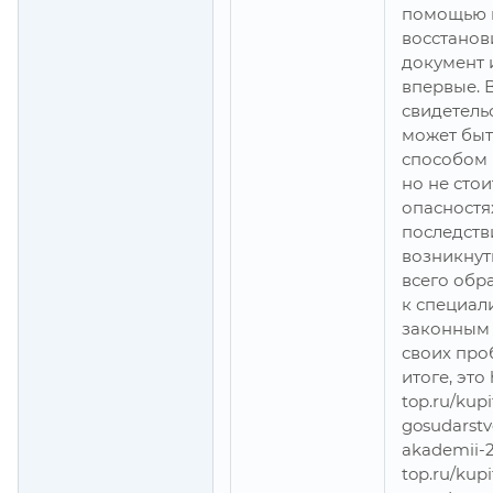
помощью 
восстанов
документ 
впервые. В
свидетель
может быт
способом 
но не стои
опасностя
последств
возникнут
всего обр
к специал
законным 
своих про
итоге, это 
top.ru/kup
gosudarstv
akademii-2
top.ru/kup