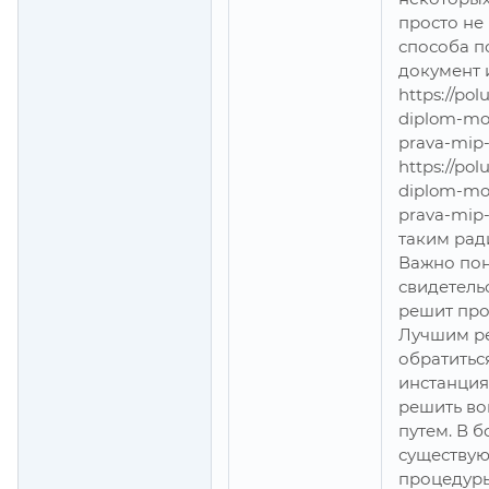
просто не
способа п
документ 
https://po
diplom-mos
prava-mip-
https://po
diplom-mos
prava-mip
таким рад
Важно пон
свидетель
решит про
Лучшим р
обратитьс
инстанция
решить в
путем. В б
существую
процедуры