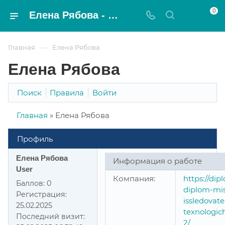
0
Елена Рябова - Magnat
—
Главная
Елена Рябова
Елена Рябова
Поиск
Правила
Войти
Главная
»
Елена Рябова
Профиль
Елена Рябова
Информация о работе
User
Компания:
https://dip
Баллов:
0
diplom-mis
Регистрация:
issledovat
25.02.2025
texnologic
Последний визит:
2/