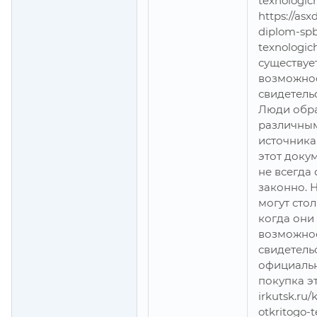
texnologic
https://as
diplom-sp
texnologic
существуе
возможнос
свидетель
Люди обр
различным
источника
этот докум
не всегда
законно. 
могут стол
когда они
возможнос
свидетель
официальн
покупка эт
irkutsk.ru/
otkritogo-